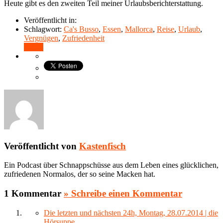
Heute gibt es den zweiten Teil meiner Urlaubsberichterstattung.
Veröffentlicht in:
Schlagwort:
Ca's Busso
,
Essen
,
Mallorca
,
Reise
,
Urlaub
,
Vergnügen
,
Zufriedenheit
Teilen
Veröffentlicht von
Kastenfisch
Ein Podcast über Schnappschüsse aus dem Leben eines glücklichen,
zufriedenen Normalos, der so seine Macken hat.
1 Kommentar
» Schreibe einen Kommentar
Die letzten und nächsten 24h, Montag, 28.07.2014 | die
Hörsuppe