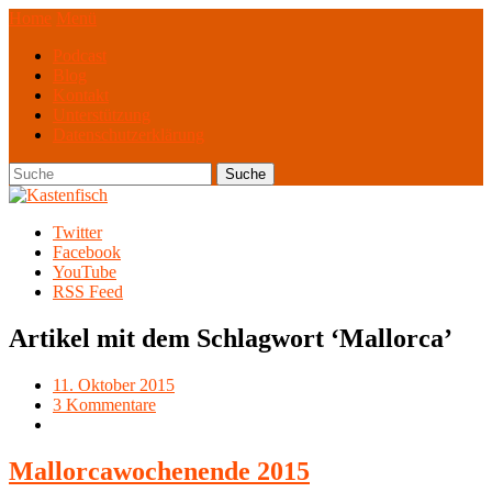
Home
Menü
Podcast
Blog
Kontakt
Unterstützung
Datenschutzerklärung
Twitter
Facebook
YouTube
RSS Feed
Artikel mit dem Schlagwort ‘
Mallorca
’
11. Oktober 2015
3 Kommentare
Mallorcawochenende 2015