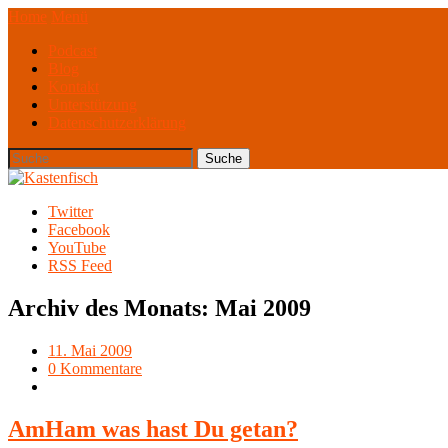
Home
Menü
Podcast
Blog
Kontakt
Unterstützung
Datenschutzerklärung
Twitter
Facebook
YouTube
RSS Feed
Archiv des Monats:
Mai 2009
11. Mai 2009
0 Kommentare
AmHam was hast Du getan?