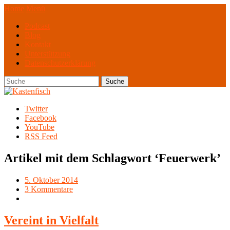
Home
Menü
Podcast
Blog
Kontakt
Unterstützung
Datenschutzerklärung
Twitter
Facebook
YouTube
RSS Feed
Artikel mit dem Schlagwort ‘
Feuerwerk
’
5. Oktober 2014
3 Kommentare
Vereint in Vielfalt