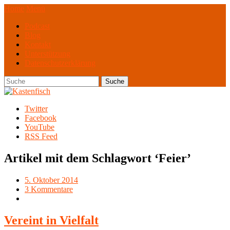
Home
Menü
Podcast
Blog
Kontakt
Unterstützung
Datenschutzerklärung
Twitter
Facebook
YouTube
RSS Feed
Artikel mit dem Schlagwort ‘
Feier
’
5. Oktober 2014
3 Kommentare
Vereint in Vielfalt