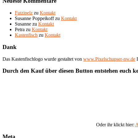
Neueste Kommentare
Futzipelz
zu
Kontakt
Susanne Poppeikoff
zu
Kontakt
Susanne
zu
Kontakt
Petra
zu
Kontakt
Kastenfisch
zu
Kontakt
Dank
Das Kastenfischlogo wurde gestaltet von
www.Pixelschupser-nw.de
I
Durch den Kauf über diesen Button entstehen euch k
Oder ihr klickt hier:
A
Meta