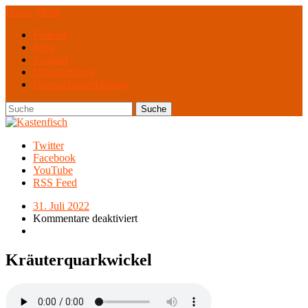
Home
Menü
Podcast
Blog
Kontakt
Unterstützung
Datenschutzerklärung
Twitter
Facebook
YouTube
RSS Feed
31. Juli 2022
Kommentare deaktiviert
Kräuterquarkwickel