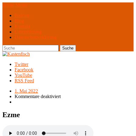
Home
Menü
Podcast
Blog
Kontakt
Unterstützung
Datenschutzerklärung
Twitter
Facebook
YouTube
RSS Feed
1. Mai 2022
Kommentare deaktiviert
Ezme