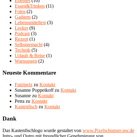
Erlebtes
(10)
Essen&Trinken
(11)
Fotos
(2)
Gadgets
(2)
Lebensmitteltest
(3)
Lecker
(9)
Podcast
(3)
Rezept
(1)
Selbstgemacht
(4)
Technik
(5)
Urlaub & Reise
(1)
Warnungen
(2)
Neueste Kommentare
Futzipelz
zu
Kontakt
Susanne Poppeikoff
zu
Kontakt
Susanne
zu
Kontakt
Petra
zu
Kontakt
Kastenfisch
zu
Kontakt
Dank
Das Kastenfischlogo wurde gestaltet von
www.Pixelschupser-nw.de
Intro- und Outro mit freundlicher Genehmigung von