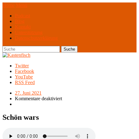
Home
Menü
Podcast
Blog
Kontakt
Unterstützung
Datenschutzerklärung
Twitter
Facebook
YouTube
RSS Feed
27. Juni 2021
Kommentare deaktiviert
Schön wars