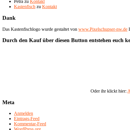
Petra
zu
Kontakt
Kastenfisch
zu
Kontakt
Dank
Das Kastenfischlogo wurde gestaltet von
www.Pixelschupser-nw.de
I
Durch den Kauf über diesen Button entstehen euch k
Oder ihr klickt hier:
A
Meta
Anmelden
Eintrags-Feed
Kommentar-Feed
WordPress.org