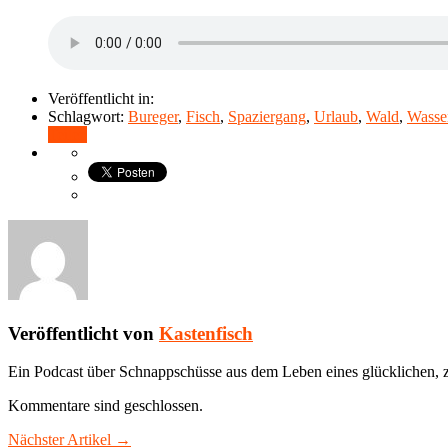
Veröffentlicht in:
Schlagwort:
Bureger
,
Fisch
,
Spaziergang
,
Urlaub
,
Wald
,
Wasse
Teilen
Veröffentlicht von
Kastenfisch
Ein Podcast über Schnappschüsse aus dem Leben eines glücklichen, z
Kommentare sind geschlossen.
Nächster Artikel →