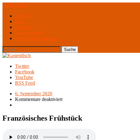
Home
Menü
Podcast
Blog
Kontakt
Unterstützung
Datenschutzerklärung
Twitter
Facebook
YouTube
RSS Feed
6. September 2020
Kommentare deaktiviert
Französisches Frühstück