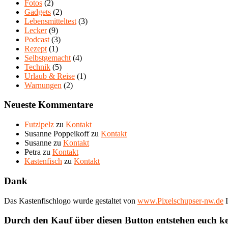
Fotos
(2)
Gadgets
(2)
Lebensmitteltest
(3)
Lecker
(9)
Podcast
(3)
Rezept
(1)
Selbstgemacht
(4)
Technik
(5)
Urlaub & Reise
(1)
Warnungen
(2)
Neueste Kommentare
Futzipelz
zu
Kontakt
Susanne Poppeikoff
zu
Kontakt
Susanne
zu
Kontakt
Petra
zu
Kontakt
Kastenfisch
zu
Kontakt
Dank
Das Kastenfischlogo wurde gestaltet von
www.Pixelschupser-nw.de
I
Durch den Kauf über diesen Button entstehen euch k