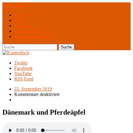
Home
Menü
Podcast
Blog
Kontakt
Unterstützung
Datenschutzerklärung
Twitter
Facebook
YouTube
RSS Feed
22. September 2019
Kommentare deaktiviert
Dänemark und Pferdeäpfel