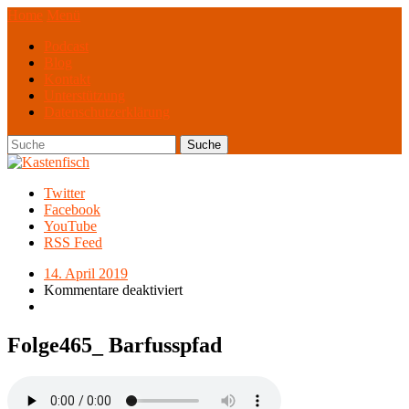
Home
Menü
Podcast
Blog
Kontakt
Unterstützung
Datenschutzerklärung
Twitter
Facebook
YouTube
RSS Feed
14. April 2019
Kommentare deaktiviert
Folge465_ Barfusspfad