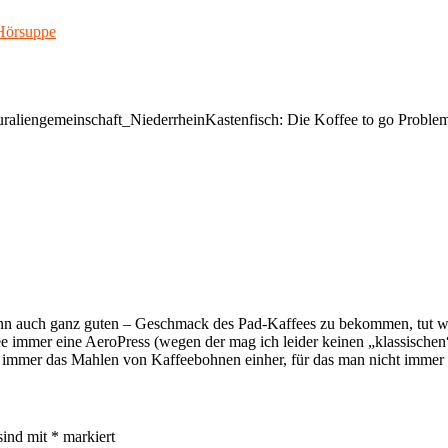
 Hörsuppe
aliengemeinschaft_NiederrheinKastenfisch: Die Koffee to go Proble
 auch ganz guten – Geschmack des Pad-Kaffees zu bekommen, tut wi
immer eine AeroPress (wegen der mag ich leider keinen „klassischen“ 
h immer das Mahlen von Kaffeebohnen einher, für das man nicht immer Z
sind mit
*
markiert