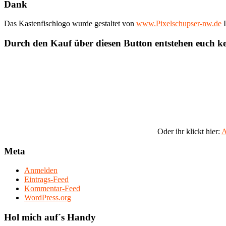
Dank
Das Kastenfischlogo wurde gestaltet von
www.Pixelschupser-nw.de
I
Durch den Kauf über diesen Button entstehen euch k
Oder ihr klickt hier:
A
Meta
Anmelden
Eintrags-Feed
Kommentar-Feed
WordPress.org
Hol mich auf´s Handy