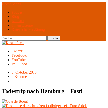
Home
Menü
Podcast
Blog
Kontakt
Unterstützung
Datenschutzerklärung
Twitter
Facebook
YouTube
RSS Feed
6. Oktober 2013
4 Kommentare
Todestrip nach Hamburg – Fast!