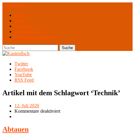
Home
Menü
Podcast
Blog
Kontakt
Unterstützung
Datenschutzerklärung
Twitter
Facebook
YouTube
RSS Feed
Artikel mit dem Schlagwort ‘
Technik
’
12. Juli 2020
Kommentare deaktiviert
Abtauen