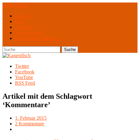
Home
Menü
Podcast
Blog
Kontakt
Unterstützung
Datenschutzerklärung
Twitter
Facebook
YouTube
RSS Feed
Artikel mit dem Schlagwort
‘
Kommentare
’
1. Februar 2015
2 Kommentare