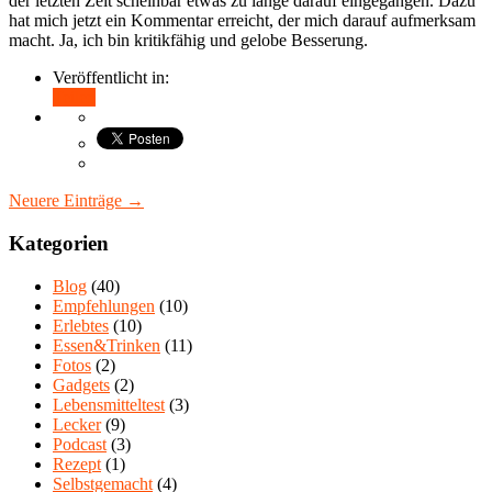
der letzten Zeit scheinbar etwas zu lange darauf eingegangen. Dazu
hat mich jetzt ein Kommentar erreicht, der mich darauf aufmerksam
macht. Ja, ich bin kritikfähig und gelobe Besserung.
Veröffentlicht in:
Teilen
Neuere Einträge →
Kategorien
Blog
(40)
Empfehlungen
(10)
Erlebtes
(10)
Essen&Trinken
(11)
Fotos
(2)
Gadgets
(2)
Lebensmitteltest
(3)
Lecker
(9)
Podcast
(3)
Rezept
(1)
Selbstgemacht
(4)