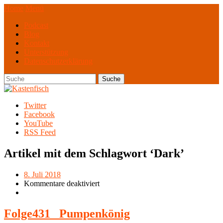
Home
Menü
Podcast
Blog
Kontakt
Unterstützung
Datenschutzerklärung
Twitter
Facebook
YouTube
RSS Feed
Artikel mit dem Schlagwort ‘
Dark
’
8. Juli 2018
Kommentare deaktiviert
Folge431_ Pumpenkönig