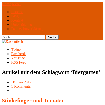
Home
Menü
Podcast
Blog
Kontakt
Unterstützung
Datenschutzerklärung
Twitter
Facebook
YouTube
RSS Feed
Artikel mit dem Schlagwort ‘
Biergarten
’
18. Juni 2017
1 Kommentar
Stinkefinger und Tomaten